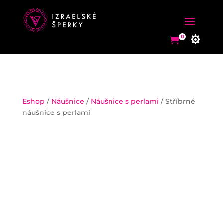
0


0


Eshop
/
Náušnice
/
Náušnice s perlami
/ Stříbrné
náušnice s perlami