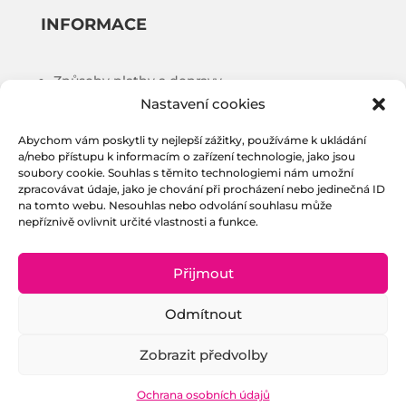
INFORMACE
Způsoby platby a dopravy
Nastavení cookies
Obchodní podmínky
Puncovní úřad
Abychom vám poskytli ty nejlepší zážitky, používáme k ukládání
Ochrana osobních údajů
a/nebo přístupu k informacím o zařízení technologie, jako jsou
soubory cookie. Souhlas s těmito technologiemi nám umožní
Zásady Cookies
zpracovávat údaje, jako je chování při procházení nebo jedinečná ID
na tomto webu. Nesouhlas nebo odvolání souhlasu může
nepříznivě ovlivnit určité vlastnosti a funkce.
NAJDETE NÁS
Přijmout


Odmítnout
Zobrazit předvolby
Ochrana osobních údajů