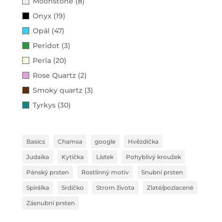
Moonstone (8)
Onyx (19)
Opál (47)
Peridot (3)
Perla (20)
Rose Quartz (2)
Smoky quartz (3)
Tyrkys (30)
Basics
Chamsa
google
Hvězdička
Judaika
Kytička
Lístek
Pohyblivý kroužek
Pánský prsten
Rostlinný motiv
Snubní prsten
Spirálka
Srdíčko
Strom života
Zlaté/pozlacené
Zásnubní prsten