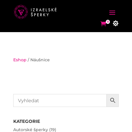
0


0


Eshop
/ Náušnice
KATEGORIE
Autorské šperky (19)