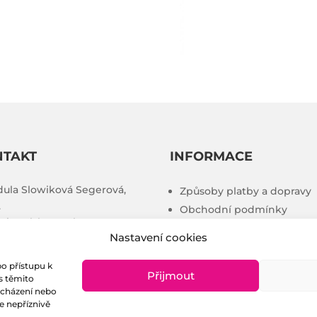
NTAKT
INFORMACE
ula Slowiková Segerová,
Způsoby platby a dopravy
.
Obchodní podmínky
@izraelskesperky.cz
Puncovní úřad
Nastavení cookies
0) 739 393 441
Ochrana osobních údajů
Zásady Cookies
bo přístupu k
Přijmout
s těmito
ocházení nebo
e nepříznivě