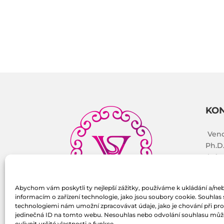
KO
Vend
Ph.D
info
(+42
Abychom vám poskytli ty nejlepší zážitky, používáme k ukládání a/ne
informacím o zařízení technologie, jako jsou soubory cookie. Souhlas 
technologiemi nám umožní zpracovávat údaje, jako je chování při pr
jedinečná ID na tomto webu. Nesouhlas nebo odvolání souhlasu můž
ovlivnit určité vlastnosti a funkce.