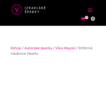
0


0


Eshop
/
Autorské šperky
/
Vika Mayzel
/ Stříbrné
náušnice Hearts